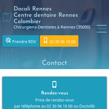
Aller
Docali Rennes
au
contenu
Centre dentaire Rennes
principal
Colombier
Chirurgiens-Dentistes à Rennes (35000)
ads_click
phone_iphone
Prendre RDV
02 30 96 10 00
Contact
phone_iphone
Rendez-vous
Prise de rendez-vous
par téléphone au
02 30 96 10 00
ou
Doctolib