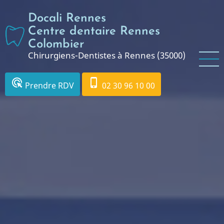
Aller
Docali Rennes
au
contenu
Centre dentaire Rennes
principal
Colombier
Chirurgiens-Dentistes à Rennes (35000)
ads_click
phone_iphone
Prendre RDV
02 30 96 10 00